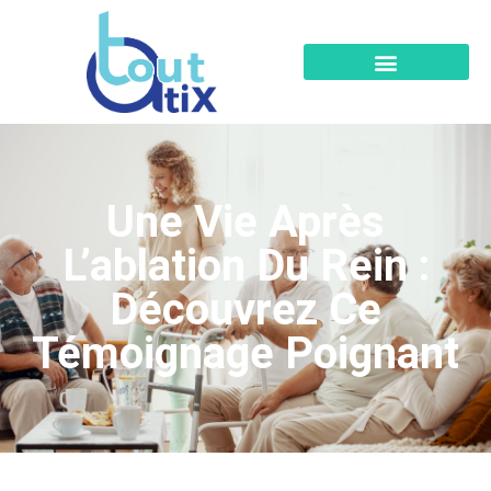
Une Vie Après
L’ablation Du Rein :
Découvrez Ce
Témoignage Poignant