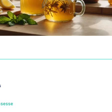
s
ossesse