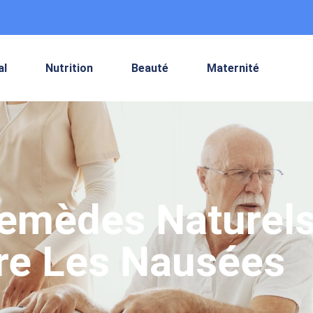
al
Nutrition
Beauté
Maternité
Remèdes Naturel
re Les Nausées