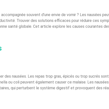
e, accompagnée souvent d’une envie de vomir ? Les nausées peu
oductivité. Trouver des solutions efficaces pour réduire ces sy
bonne santé globale. Cet article explore les causes courantes d
s
r des nausées. Les repas trop gras, épicés ou trop sucrés sont
nella ou coli peuvent également causer ce malaise. Les nausée
taires, qui perturbent le système digestif et provoquent des ré