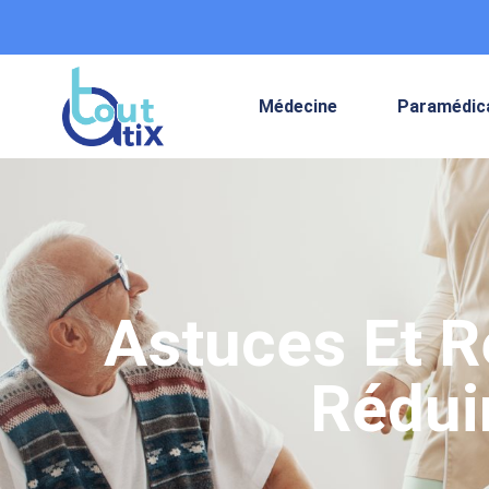
Médecine
Paramédic
Astuces Et 
Rédui