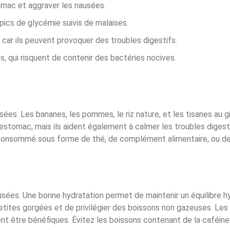
tomac et aggraver les nausées.
pics de glycémie suivis de malaises.
, car ils peuvent provoquer des troubles digestifs.
, qui risquent de contenir des bactéries nocives.
usées. Les bananes, les pommes, le riz nature, et les tisanes au
stomac, mais ils aident également à calmer les troubles digestif
 consommé sous forme de thé, de complément alimentaire, ou de 
usées. Une bonne hydratation permet de maintenir un équilibre hy
r petites gorgées et de privilégier des boissons non gazeuses. L
t être bénéfiques. Évitez les boissons contenant de la caféine o