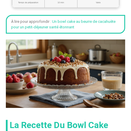
Temps de préparation
10 min
Varie
À lire pour approfondir :
Un bowl cake au beurre de cacahuète
pour un petit-déjeuner santé étonnant
La Recette Du Bowl Cake