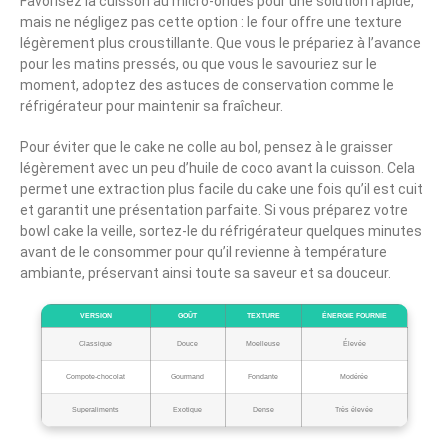
Favorisez la cuisson au micro-ondes pour une solution rapide,
mais ne négligez pas cette option : le four offre une texture
légèrement plus croustillante. Que vous le prépariez à l’avance
pour les matins pressés, ou que vous le savouriez sur le
moment, adoptez des astuces de conservation comme le
réfrigérateur pour maintenir sa fraîcheur.
Pour éviter que le cake ne colle au bol, pensez à le graisser
légèrement avec un peu d’huile de coco avant la cuisson. Cela
permet une extraction plus facile du cake une fois qu’il est cuit
et garantit une présentation parfaite. Si vous préparez votre
bowl cake la veille, sortez-le du réfrigérateur quelques minutes
avant de le consommer pour qu’il revienne à température
ambiante, préservant ainsi toute sa saveur et sa douceur.
VERSION
GOÛT
TEXTURE
ÉNERGIE FOURNIE
Classique
Douce
Moelleuse
Élevée
Compote-chocolat
Gourmand
Fondante
Modérée
Superaliments
Exotique
Dense
Très élevée