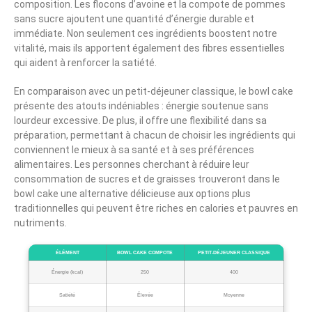
composition. Les flocons d’avoine et la compote de pommes
sans sucre ajoutent une quantité d’énergie durable et
immédiate. Non seulement ces ingrédients boostent notre
vitalité, mais ils apportent également des fibres essentielles
qui aident à renforcer la satiété.
En comparaison avec un petit-déjeuner classique, le bowl cake
présente des atouts indéniables : énergie soutenue sans
lourdeur excessive. De plus, il offre une flexibilité dans sa
préparation, permettant à chacun de choisir les ingrédients qui
conviennent le mieux à sa santé et à ses préférences
alimentaires. Les personnes cherchant à réduire leur
consommation de sucres et de graisses trouveront dans le
bowl cake une alternative délicieuse aux options plus
traditionnelles qui peuvent être riches en calories et pauvres en
nutriments.
ÉLÉMENT
BOWL CAKE COMPOTE
PETIT-DÉJEUNER CLASSIQUE
Énergie (kcal)
250
400
Satiété
Élevée
Moyenne