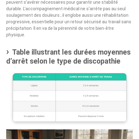
peuvent s’avérer nécessaires pour garantir une stabilité
durable. L’accompagnement médical ne s’arrête pas au seul
soulagement des douleurs ; il englobe aussi une réhabilitation
progressive, essentielle pour un retour sécurisé au travail sans
précipitation. Il en va de la pérennité de votre bien-être
physique.
Table illustrant les durées moyennes
d’arrêt selon le type de discopathie
TYPE DE DISCOPATHIE
DURÉE MOYENNE D’ARRÊT DE TRAVAIL
Légère
2 à 4 semaines
Modérée
4 à 8 semaines
Sévère
8 à 12 semaines
Exceptions notables
Peuvent dépasser 3 mois