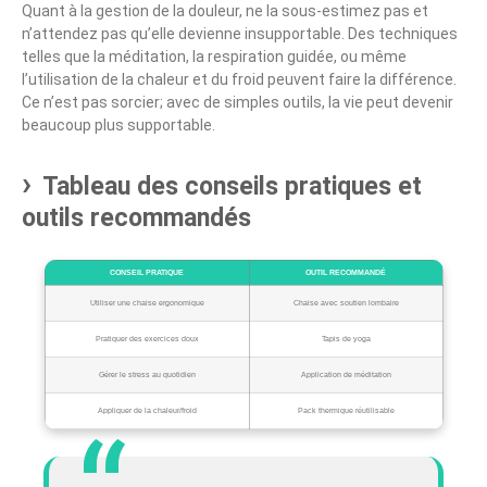
Quant à la gestion de la douleur, ne la sous-estimez pas et
n’attendez pas qu’elle devienne insupportable. Des techniques
telles que la méditation, la respiration guidée, ou même
l’utilisation de la chaleur et du froid peuvent faire la différence.
Ce n’est pas sorcier; avec de simples outils, la vie peut devenir
beaucoup plus supportable.
Tableau des conseils pratiques et
outils recommandés
CONSEIL PRATIQUE
OUTIL RECOMMANDÉ
Utiliser une chaise ergonomique
Chaise avec soutien lombaire
Pratiquer des exercices doux
Tapis de yoga
Gérer le stress au quotidien
Application de méditation
Appliquer de la chaleur/froid
Pack thermique réutilisable