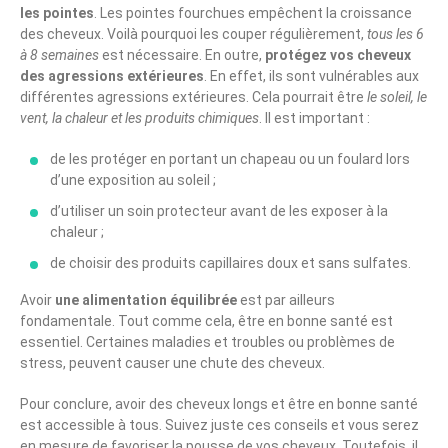
les pointes
. Les pointes fourchues empêchent la croissance
des cheveux. Voilà pourquoi les couper régulièrement,
tous les 6
à 8 semaines
est nécessaire. En outre,
protégez vos cheveux
des agressions extérieures
. En effet, ils sont vulnérables aux
différentes agressions extérieures. Cela pourrait être
le soleil, le
vent, la chaleur et les produits chimiques
. Il est important :
de les protéger en portant un chapeau ou un foulard lors
d’une exposition au soleil ;
d’utiliser un soin protecteur avant de les exposer à la
chaleur ;
de choisir des produits capillaires doux et sans sulfates.
Avoir
une alimentation équilibrée
est par ailleurs
fondamentale. Tout comme cela, être en bonne santé est
essentiel. Certaines maladies et troubles ou problèmes de
stress, peuvent causer une chute des cheveux.
Pour conclure, avoir des cheveux longs et être en bonne santé
est accessible à tous. Suivez juste ces conseils et vous serez
en mesure de favoriser la pousse de vos cheveux. Toutefois, il