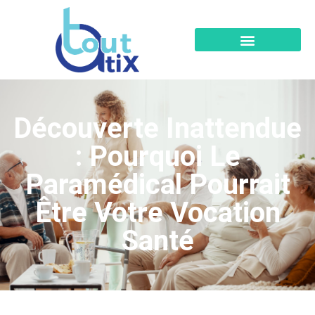
Découverte Inattendue
: Pourquoi Le
Paramédical Pourrait
Être Votre Vocation
Santé