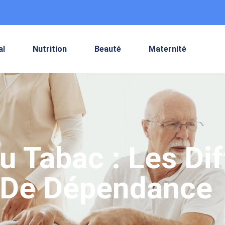
al
Nutrition
Beauté
Maternité
 Tabac : Les Dif
 De Dépendance