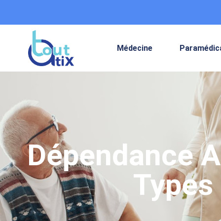
Médecine
Paramédic
Dépendance Au
Types