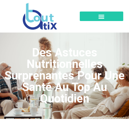
Des Astuces
Nutritionnelles
Surprenantes Pour Une
Santé Au Top Au
Quotidien