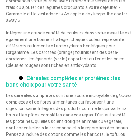
commencer votre journée avec un smoothie rempli de fruits
frais ou ajouter des légumes croquants à votre déjeuner ?
Comme le dit le vieil adage : « An apple a day keeps the doctor
away. »
Intégrer une grande variété de couleurs dans votre assiette est
également une bonne stratégie; chaque couleur représente
différents nutriments et antioxydants bénéfiques pour
l’organisme. Les carottes (orange) fournissent des bêta-
carotènes, les épinards (verts) apportent du fer et les baies
(bleus et rouges) sont riches en antioxydants.
Céréales complètes et protéines : les
bons choix pour votre santé
Les
céréales complètes
sont une source incroyable de
glucides
complexes et de fibres alimentaires qui favorisent une
digestion saine. Intégrez des produits comme le quinoa, le riz
brun et les pâtes complètes dans vos repas. D’un autre côté,
les
protéines
, qu’elles soient d’origine animale ou végétale,
sont essentielles à la croissance et à la réparation des tissus.
Pensez à inclure des options comme les haricots, le tofu, ou