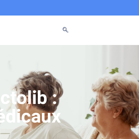
tolib :
édicaux