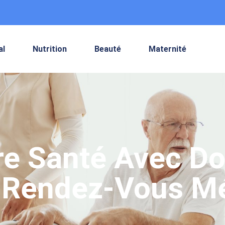
al
Nutrition
Beauté
Maternité
e Santé Avec Doc
s Rendez-Vous M