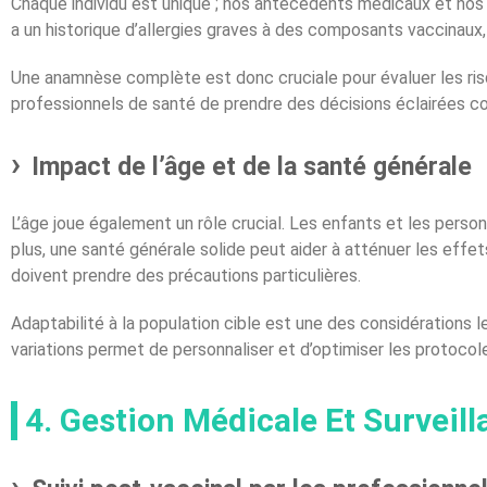
Chaque individu est unique ; nos antécédents médicaux et nos a
a un historique d’allergies graves à des composants vaccinaux, 
Une anamnèse complète est donc cruciale pour évaluer les ris
professionnels de santé de prendre des décisions éclairées con
Impact de l’âge et de la santé générale
L’âge joue également un rôle crucial. Les enfants et les pers
plus, une santé générale solide peut aider à atténuer les ef
doivent prendre des précautions particulières.
Adaptabilité à la population cible est une des considérations
variations permet de personnaliser et d’optimiser les protocole
4. Gestion Médicale Et Surveil