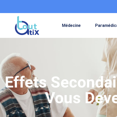
Médecine
Paramédic
Effets Secondai
Vous Deve