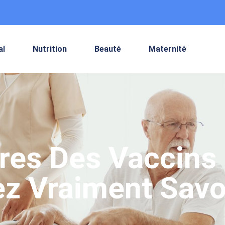
al
Nutrition
Beauté
Maternité
res Des Vaccins 
z Vraiment Savoi