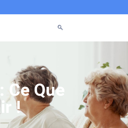
: Ce Que
r !