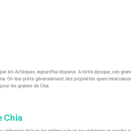
 par les Aztèques, aujourd’hui disparus. A notre époque, ces gr
line. On leur prête généralement des propriétés quasi miraculeuse
 pour les graines de Chia.
e Chia
ilisaient déjà en les grillant puis en les réduisant en poudre afi