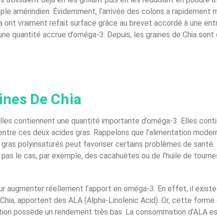
 amérindien. Évidemment, l’arrivée des colons a rapidement mis
a ont vraiment refait surface grâce au brevet accordé à une entr
une quantité accrue d’oméga-3. Depuis, les graines de Chia sont 
ines De Chia
u’elles contiennent une quantité importante d’oméga-3. Elles con
t entre ces deux acides gras. Rappelons que l’alimentation mode
gras polyinsaturés peut favoriser certains problèmes de santé. 
t pas le cas, par exemple, des cacahuètes ou de l’huile de tourne
ur augmenter réellement l’apport en oméga-3. En effet, il exist
Chia, apportent des ALA (Alpha-Linolenic Acid). Or, cette forme
mation possède un rendement très bas. La consommation d’ALA es