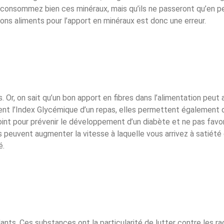
consommez bien ces minéraux, mais qu’ils ne passeront qu’en pe
ons aliments pour l’apport en minéraux est donc une erreur.
. Or, on sait qu’un bon apport en fibres dans l’alimentation peut a
ent l’Index Glycémique d’un repas, elles permettent également d
point pour prévenir le développement d’un diabète et ne pas favo
s peuvent augmenter la vitesse à laquelle vous arrivez à satiété
é.
nts. Ces substances ont la particularité de lutter contre les ra