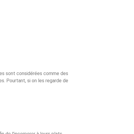
aines sont considérées comme des
s. Pourtant, si on les regarde de
n de l’incorporer à leurs plats.