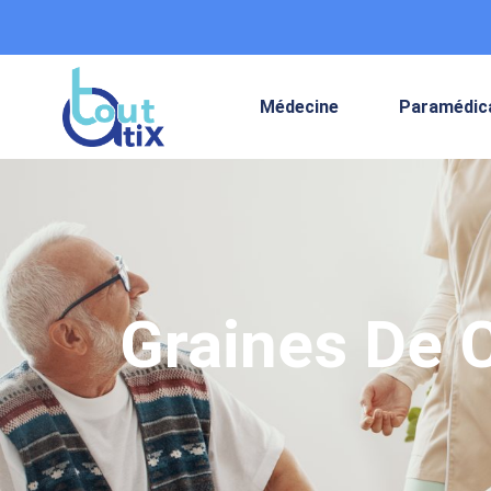
Médecine
Paramédic
Graines De C