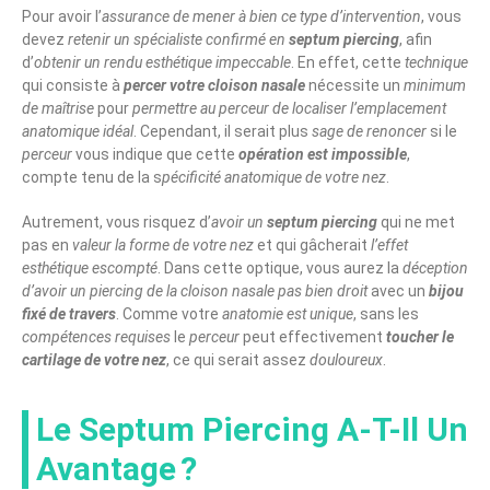
Pour avoir l’
assurance de mener à bien ce type d’intervention
, vous
devez
retenir un spécialiste confirmé en
septum piercing
, afin
d’
obtenir un rendu esthétique impeccable
. En effet, cette
technique
qui consiste à
percer votre cloison nasale
nécessite un
minimum
de maîtrise
pour
permettre au perceur de localiser l’emplacement
anatomique idéal
. Cependant, il serait plus
sage de renoncer
si le
perceur
vous indique que cette
opération est impossible
,
compte tenu de la s
pécificité anatomique de votre nez
.
Autrement, vous risquez d’
avoir un
septum piercing
qui ne met
pas en
valeur la forme de votre nez
et qui gâcherait
l’effet
esthétique escompté
. Dans cette optique, vous aurez la
déception
d’avoir un piercing de la cloison nasale pas bien droit
avec un
bijou
fixé de travers
. Comme votre
anatomie est unique
, sans les
compétences requises
le
perceur
peut effectivement
toucher le
cartilage de votre nez
, ce qui serait assez
douloureux
.
Le Septum Piercing A-T-Il Un
Avantage ?