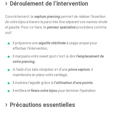
Déroulement de l’intervention
Concrètement, le
septum piercing
permet de
réaliser l’insertion
de votre bijou
à travers la paroi très fine
séparant vos narines droite
et gauche
. Pour ce faire, le
perceur spécialisé
procèdera comme
suit :
Il préparera une
aiguille stérilisée
à usage unique
pour
effectuer l’intervention
,
Il
marquera votre sweet spot
c’est-à-dire
l’emplacement de
votre piercing
,
A l’aide d’un
tube récepteur
et d’une
pince septum
, il
maintiendra en place votre cartilage
,
Il
insérera l’aiguille
grâce à
l’utilisation d’une pointe
,
Il
enfilera et
fixera votre bijou
pour terminer l’opération
.
Précautions essentielles