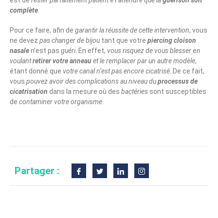
est de
rester parfaitement patient
et
attendre que la
guérison soit
complète
.
Pour ce faire, afin de
garantir la réussite de cette intervention
, vous
ne devez
pas changer de bijou
tant que votre
piercing cloison
nasale
n’est pas
guéri
. En effet,
vous risquez de vous blesser
e
n
voulant
retirer votre anneau
et le remplacer par un autre modèle
,
étant donné que
votre canal n’est pas encore cicatrisé
. De ce fait,
vous
pouvez avoir des complications au niveau du
processus de
cicatrisation
dans la mesure où des
bactéries
sont susceptibles
de
contaminer votre organisme
.
Partager :