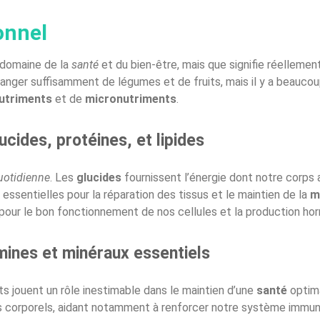
onnel
 domaine de la
santé
et du bien-être, mais que signifie réelleme
nger suffisamment de légumes et de fruits, mais il y a beaucoup 
utriments
et de
micronutriments
.
cides, protéines, et lipides
uotidienne
. Les
glucides
fournissent l’énergie dont notre corps
t essentielles pour la réparation des tissus et le maintien de la
m
pour le bon fonctionnement de nos cellules et la production ho
mines et minéraux essentiels
s jouent un rôle inestimable dans le maintien d’une
santé
optim
corporels, aidant notamment à renforcer notre système immunita