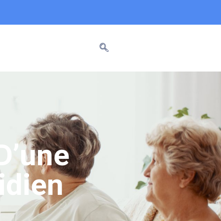
 D’une
idien