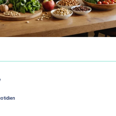
e
uotidien