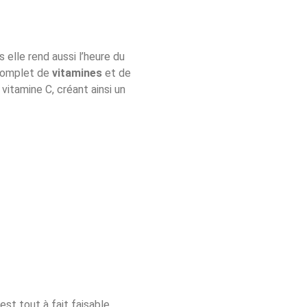
is elle rend aussi l’heure du
 complet de
vitamines
et de
itamine C, créant ainsi un
st tout à fait faisable.