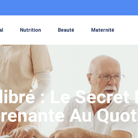
al
Nutrition
Beauté
Maternité
ibré : Le Secret
prenante Au Quot