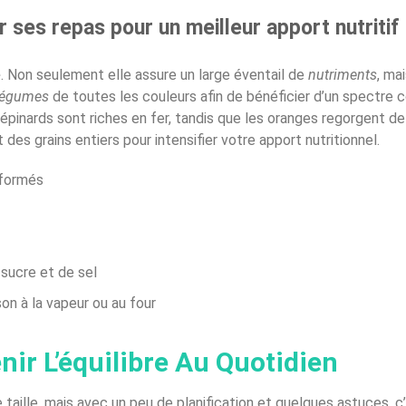
r ses repas pour un meilleur apport nutritif
e
. Non seulement elle assure un large éventail de
nutriments
, ma
légumes
de toutes les couleurs afin de bénéficier d’un spectre
inards sont riches en fer, tandis que les oranges regorgent de v
des grains entiers pour intensifier votre apport nutritionnel.
formés
 sucre et de sel
n à la vapeur ou au four
ir L’équilibre Au Quotidien
taille, mais avec un peu de planification et quelques astuces, c’e