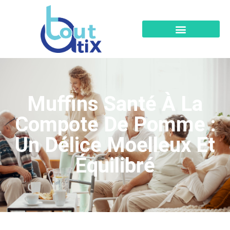
Muffins Santé À La
Compote De Pomme :
Un Délice Moelleux Et
Équilibré