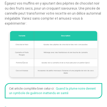
Égayez vos muffins en y ajoutant des pépites de chocolat noir
ou des fruits secs, pour un croquant savoureux. Une pincée de
cannelle peut transformer votre recette en un délice automnal
inégalable. Variez sans compter et amusez-vous à
expérimenter :
Variante
Description
Chocolat et Noix
Ajoutez des pépites de chocolat et des noix concassées
Cannelle et Fruits
Mélange avec des framboises et une touche de cannelle
Rouges
Pomme-Épices
Ajoutez de la cannelle et de la muscade pour un parfum épicé
Coco et Ananas
Incorporez de petits morceaux d’ananas et une poignée de noix de coco
râpée
Cet article complète bien celui-ci :
Quand la plume noire devient
un symbole de guérison inattendu en santé