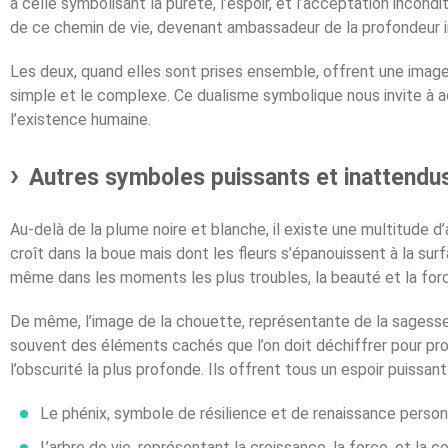
à celle symbolisant la pureté, l’espoir, et l’acceptation incondi
de ce chemin de vie, devenant ambassadeur de la profondeur i
Les deux, quand elles sont prises ensemble, offrent une image é
simple et le complexe. Ce dualisme symbolique nous invite à ad
l’existence humaine.
Autres symboles puissants et inattendus 
Au-delà de la plume noire et blanche, il existe une multitude 
croît dans la boue mais dont les fleurs s’épanouissent à la s
même dans les moments les plus troubles, la beauté et la fo
De même, l’image de la chouette, représentante de la sagess
souvent des éléments cachés que l’on doit déchiffrer pour pr
l’obscurité la plus profonde. Ils offrent tous un espoir puissan
Le phénix, symbole de résilience et de renaissance person
L’arbre de vie, représentant la croissance, la force, et la c