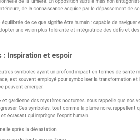
tionnelle de la lumière. En opposition subtile mais non antagoniste
ntérieure, de la connaissance acquise par le dépassement de soi
quilibrée de ce que signifie être humain : capable de naviguer en
opter une vision plus tolérante et intégratrice des défis et des
: Inspiration et espoir
d’autres symboles ayant un profond impact en termes de santé me
urface, est souvent employé pour symboliser la transformation et
rce peuvent émerger.
e et gardienne des mystères nocturnes, nous rappelle que nos
ogresser. Ces symboles, tout comme la plume noire, rappellent 
t et écrasant qui imprègne l’esprit humain.
nelle après la dévastation.
onnexion de toute vie sur Terre.