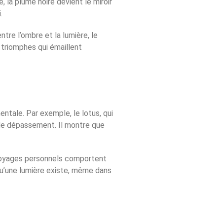
, la plume noire devient le miroir
.
tre l’ombre et la lumière, le
 triomphes qui émaillent
ntale. Par exemple, le lotus, qui
 le dépassement. Il montre que
 voyages personnels comportent
qu’une lumière existe, même dans