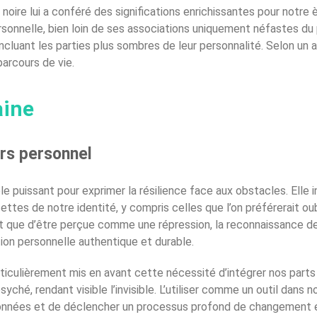
oire lui a conféré des significations enrichissantes pour notre è
rsonnelle, bien loin de ses associations uniquement néfastes d
luant les parties plus sombres de leur personnalité. Selon un ad
parcours de vie.
aine
urs personnel
puissant pour exprimer la résilience face aux obstacles. Elle in
es de notre identité, y compris celles que l’on préférerait oub
ôt que d’être perçue comme une répression, la reconnaissance d
tion personnelle authentique et durable.
articulièrement mis en avant cette nécessité d’intégrer nos part
ché, rendant visible l’invisible. L’utiliser comme un outil dans 
onnées et de déclencher un processus profond de changement et