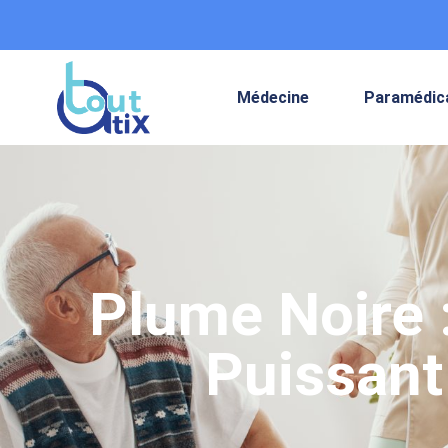
Médecine
Paramédic
Plume Noire 
Puissant