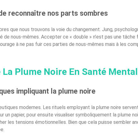
de reconnaître nos parts sombres
mbres que nous trouvons la voie du changement. Jung, psychologu
é de nous-mêmes. Accepter ce « double » n’est pas une tâche fac
courage à ne pas fuir ces parties de nous-mêmes mais à les com
e La Plume Noire En Santé Menta
iques impliquant la plume noire
eutiques modernes. Les rituels employant la plume noire serven
ur un papier, pour ensuite visualiser symboliquement la plume noi
cher les tensions émotionnelles. Bien que cela puisse sembler ano
e.