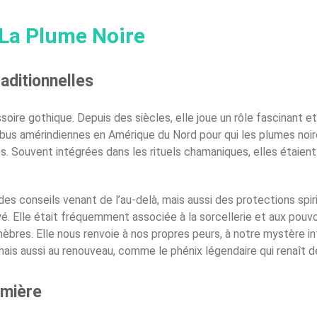
 La Plume Noire
raditionnelles
ssoire gothique. Depuis des siècles, elle joue un rôle fascinant 
ribus amérindiennes en Amérique du Nord pour qui les plumes noir
s. Souvent intégrées dans les rituels chamaniques, elles étaie
es conseils venant de l’au-delà, mais aussi des protections spir
yé. Elle était fréquemment associée à la sorcellerie et aux pouv
t ténèbres. Elle nous renvoie à nos propres peurs, à notre mystère 
mais aussi au renouveau, comme le phénix légendaire qui renaît d
umière