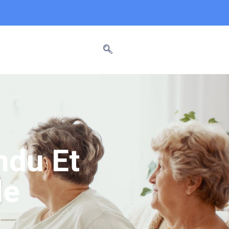
ndu Et
le