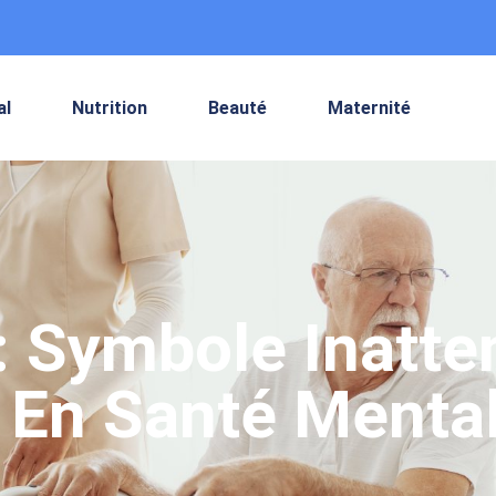
al
Nutrition
Beauté
Maternité
: Symbole Inatte
 En Santé Menta