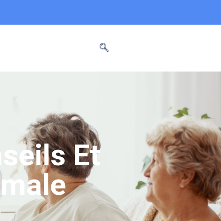
seils Et
imale