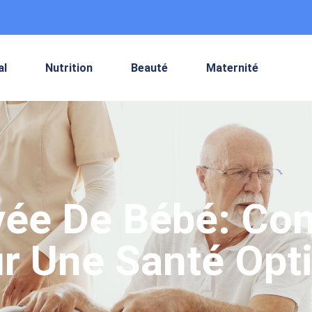
al
Nutrition
Beauté
Maternité
ivée De Bébé: Con
r Une Santé Opt