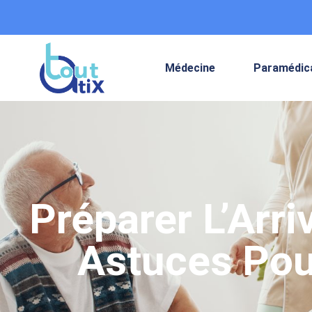
Médecine
Paramédic
Préparer L’Arr
Astuces Pou