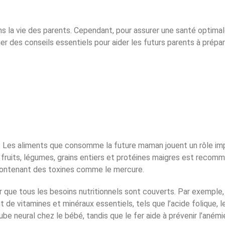
 la vie des parents. Cependant, pour assurer une santé optimale 
ger des conseils essentiels pour aider les futurs parents à prépar
se. Les aliments que consomme la future maman jouent un rôle 
fruits, légumes, grains entiers et protéines maigres est recomma
 contenant des toxines comme le mercure.
urer que tous les besoins nutritionnels sont couverts. Par exempl
de vitamines et minéraux essentiels, tels que l’acide folique, le
tube neural chez le bébé, tandis que le fer aide à prévenir l’aném