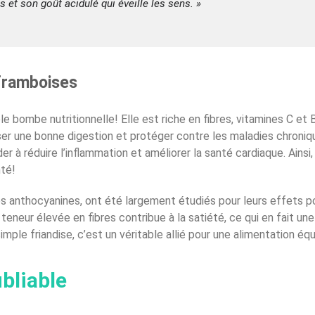
et son goût acidulé qui éveille les sens. »
 framboises
ble bombe nutritionnelle! Elle est riche en fibres, vitamines C et
ser une bonne digestion et protéger contre les maladies chron
à réduire l’inflammation et améliorer la santé cardiaque. Ainsi, 
nté!
 anthocyanines, ont été largement étudiés pour leurs effets po
 teneur élevée en fibres contribue à la satiété, ce qui en fait un
simple friandise, c’est un véritable allié pour une alimentation équ
bliable