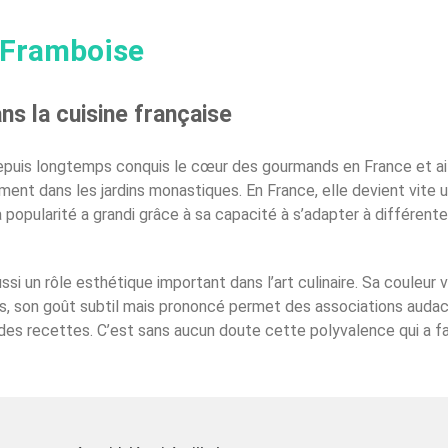
a Framboise
ans la cuisine française
 depuis longtemps conquis le cœur des gourmands en France et aill
ment dans les jardins monastiques. En France, elle devient vite
a popularité a grandi grâce à sa capacité à s’adapter à différent
si un rôle esthétique important dans l’art culinaire. Sa couleur 
plus, son goût subtil mais prononcé permet des associations auda
des recettes. C’est sans aucun doute cette polyvalence qui a fa