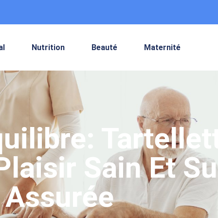
al
Nutrition
Beauté
Maternité
uilibre: Tartelle
laisir Sain Et Su
Assurée