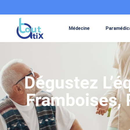
Médecine
Paramédic
Dégustez L’éq
Framboises, P