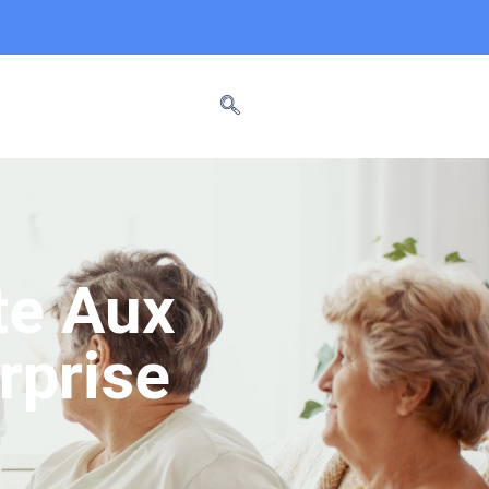
tte Aux
rprise