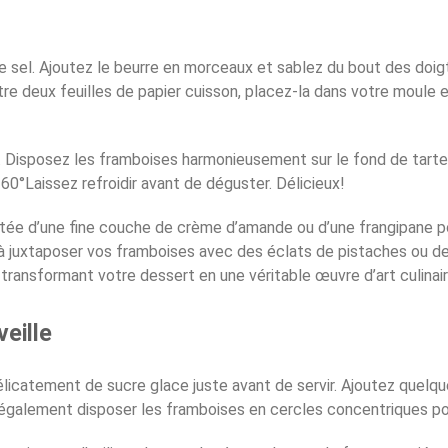
 le sel. Ajoutez le beurre en morceaux et sablez du bout des doi
re deux feuilles de papier cuisson, placez-la dans votre moule
 Disposez les framboises harmonieusement sur le fond de tarte r
0°Laissez refroidir avant de déguster. Délicieux!
tée d’une fine couche de crème d’amande ou d’une frangipane pou
 à juxtaposer vos framboises avec des éclats de pistaches ou de
transformant votre dessert en une véritable œuvre d’art culinair
eille
délicatement de sucre glace juste avant de servir. Ajoutez quelq
également disposer les framboises en cercles concentriques pou