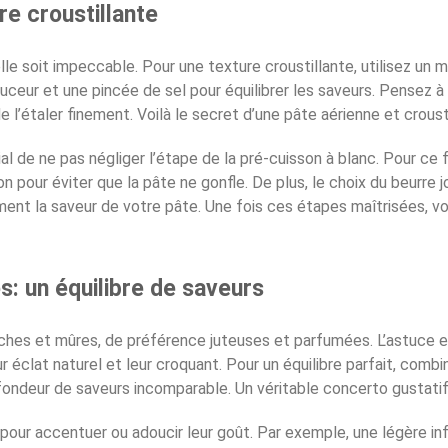
re croustillante
elle soit impeccable. Pour une texture croustillante, utilisez un 
uceur et une pincée de sel pour équilibrer les saveurs. Pensez à
 de l’étaler finement. Voilà le secret d’une pâte aérienne et crous
l de ne pas négliger l’étape de la pré-cuisson à blanc. Pour ce fa
 pour éviter que la pâte ne gonfle. De plus, le choix du beurre jo
ment la saveur de votre pâte. Une fois ces étapes maîtrisées, vo
s: un équilibre de saveurs
aîches et mûres, de préférence juteuses et parfumées. L’astuce 
ur éclat naturel et leur croquant. Pour un équilibre parfait, com
ofondeur de saveurs incomparable. Un véritable concerto gustatif
our accentuer ou adoucir leur goût. Par exemple, une légère in