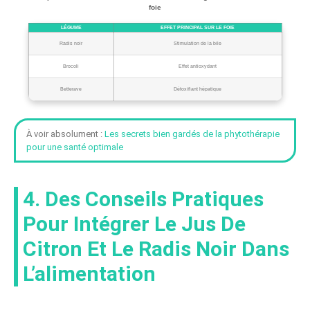
foie
LÉGUME
EFFET PRINCIPAL SUR LE FOIE
Radis noir
Stimulation de la bile
Brocoli
Effet antioxydant
Betterave
Détoxifiant hépatique
À voir absolument :
Les secrets bien gardés de la phytothérapie
pour une santé optimale
4. Des Conseils Pratiques
Pour Intégrer Le Jus De
Citron Et Le Radis Noir Dans
L’alimentation