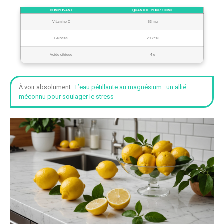
COMPOSANT
QUANTITÉ POUR 100ML
Vitamine C
53 mg
Calories
29 kcal
Acide citrique
4 g
À voir absolument :
L’eau pétillante au magnésium : un allié
méconnu pour soulager le stress