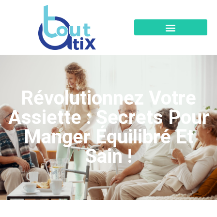
Révolutionnez Votre
Assiette : Secrets Pour
Manger Équilibré Et
Sain !