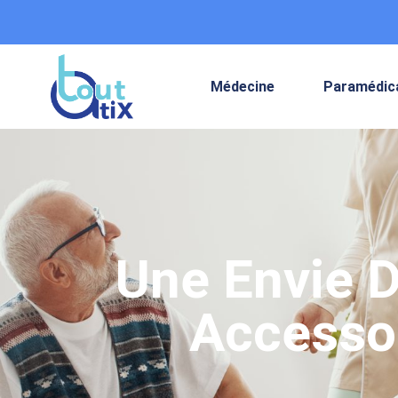
Médecine
Paramédic
Une Envie D
Accessoi