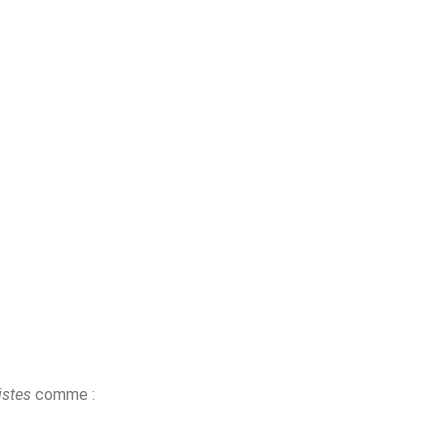
istes
comme :