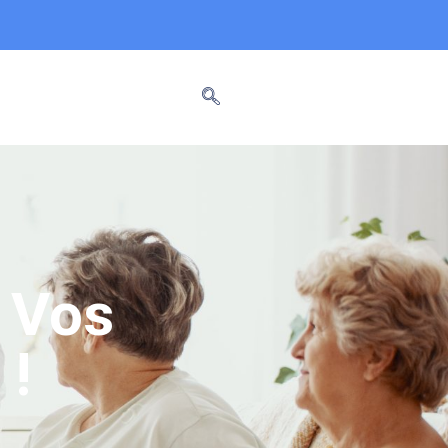
z Vos
 !