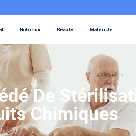
al
Nutrition
Beauté
Maternité
cédé De Stérilisa
uits Chimiques