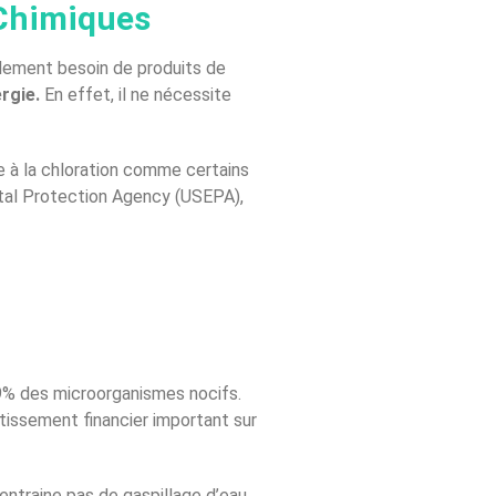
 Chimiques
llement besoin de produits de
rgie.
En effet, il ne nécessite
ce à la chloration comme certains
tal Protection Agency (USEPA),
9% des microorganismes nocifs.
stissement financier important sur
’entraine pas de gaspillage d’eau