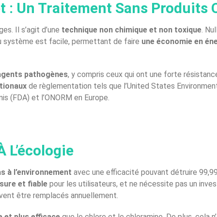
et : Un Traitement Sans Produits
s. Il s’agit d’une
technique non chimique et non toxique
. Nu
du système est facile, permettant de faire
une économie en éne
’agents pathogènes
, y compris ceux qui ont une forte résistan
tionaux
de règlementation tels que l’United States Environmen
nis (FDA) et l’ONORM en Europe.
À L’écologie
as à l’environnement
avec une efficacité pouvant détruire 99,9
 sure et fiable
pour les utilisateurs, et ne nécessite pas un inve
ivent être remplacés annuellement.
e et plus efficace
que le chlore et le chloramine. De plus, cela n