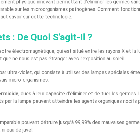
itement physique innovant permettant d’éliminer les germes san
comparable sur les microorganismes pathogènes. Comment fonctio
faut savoir sur cette technologie.
s : De Quoi S’agit-Il ?
ctre électromagnétique, qui est situé entre les rayons X et la 
pt que ne nous est pas étranger avec l’exposition au soleil.
par ultra-violet, qui consiste à utiliser des lampes spéciales é
vais micro-organismes.
rmicide
, dues à leur capacité d’éliminer et de tuer les germes. 
 par la lampe peuvent atteindre les agents organiques nocifs pa
comparable pouvant détruire jusqu’à 99,99% des mauvaises germe
ni eau de javel.