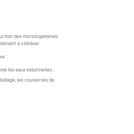
ruction des microorganismes
lément à stériliser.
ur :
ême les eaux industrielles ;
mballage, les couvercles de