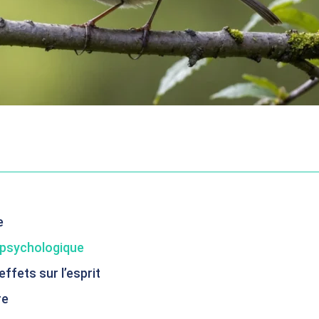
e
t psychologique
ffets sur l’esprit
re