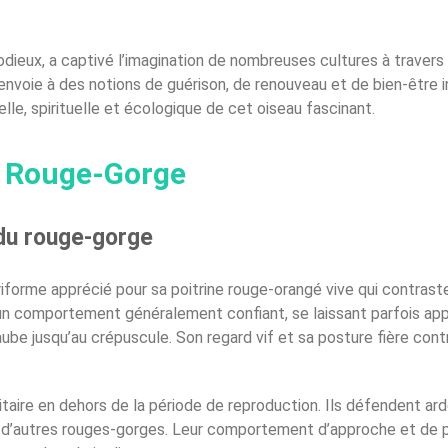
dieux, a captivé l’imagination de nombreuses cultures à traver
renvoie à des notions de guérison, de renouveau et de bien-être in
lle, spirituelle et écologique de cet oiseau fascinant.
u Rouge-Gorge
du rouge-gorge
riforme apprécié pour sa poitrine rouge-orangé vive qui contras
 un comportement généralement confiant, se laissant parfois appr
ube jusqu’au crépuscule. Son regard vif et sa posture fière contr
aire en dehors de la période de reproduction. Ils défendent ard
 d’autres rouges-gorges. Leur comportement d’approche et de p