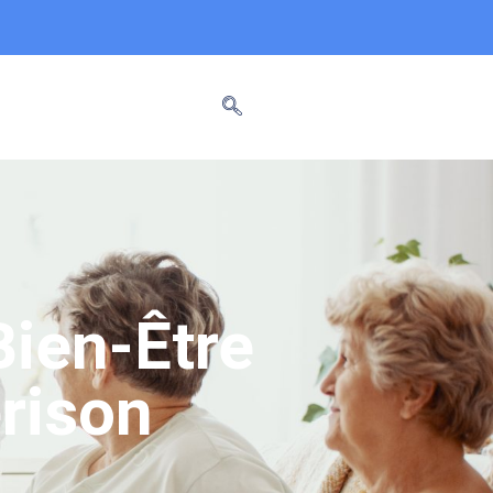
ien-Être
rison