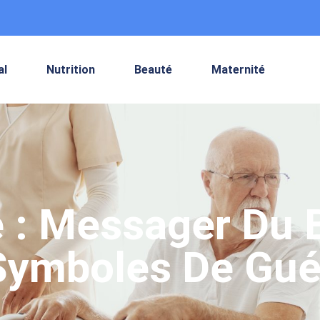
al
Nutrition
Beauté
Maternité
 : Messager Du B
 Symboles De Gué