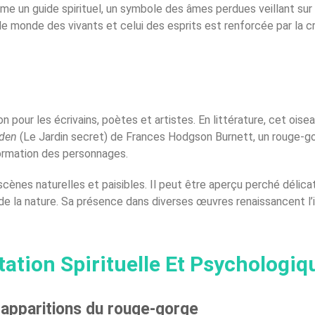
e un guide spirituel, un symbole des âmes perdues veillant sur 
le monde des vivants et celui des esprits est renforcée par la
n pour les écrivains, poètes et artistes. En littérature, cet oise
rden
(Le Jardin secret) de Frances Hodgson Burnett, un rouge-go
formation des personnages.
ènes naturelles et paisibles. Il peut être aperçu perché délica
 de la nature. Sa présence dans diverses œuvres renaissancent l’
tation Spirituelle Et Psychologiq
x apparitions du rouge-gorge