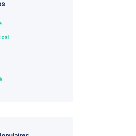
es
e
ical
é
Populaires